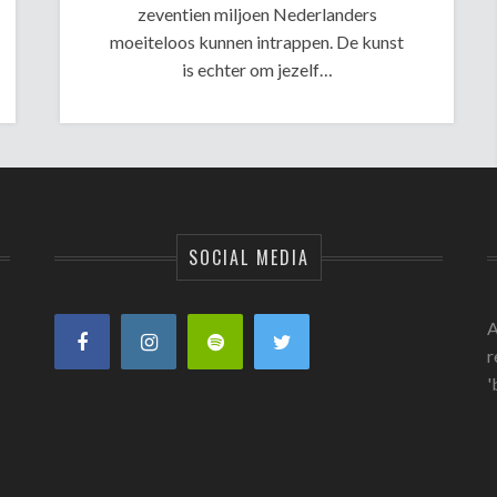
zeventien miljoen Nederlanders
moeiteloos kunnen intrappen. De kunst
is echter om jezelf…
SOCIAL MEDIA
A
r
'