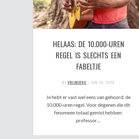
HELAAS: DE 10.000-UREN
REGEL IS SLECHTS EEN
FABELTJE
BY
VRIJMIBRO
•
JUN 28, 2018
Je hebt er vast wel eens van gehoord: de
10.000-uren regel. Voor degenen die dit
fenomeen totaal gemist hebben:
professor…