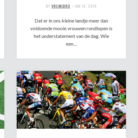
BY
VRIJMIBRO
•
JAN 16, 2019
Dat er in ons kleine landje meer dan
voldoende mooie vrouwen rondlopen is
het understatement van de dag. Wie
een…