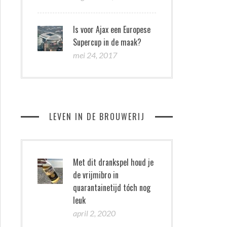
Is voor Ajax een Europese
Supercup in de maak?
mei 24, 2017
LEVEN IN DE BROUWERIJ
Met dit drankspel houd je
de vrijmibro in
quarantainetijd tóch nog
leuk
april 2, 2020