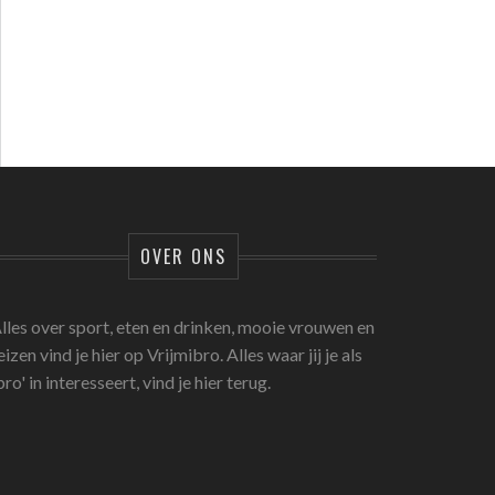
OVER ONS
lles over sport, eten en drinken, mooie vrouwen en
eizen vind je hier op Vrijmibro. Alles waar jij je als
bro' in interesseert, vind je hier terug.