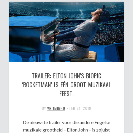
TRAILER: ELTON JOHN’S BIOPIC
‘ROCKETMAN’ IS ÉÉN GROOT MUZIKAAL
FEEST!
BY
VRIJMIBRO
•
FEB 21, 2019
De nieuwste trailer voor die andere Engelse
muzikale grootheid – Elton John – is zojuist