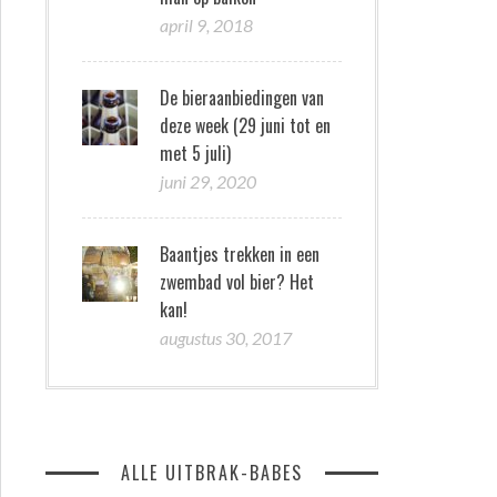
april 9, 2018
De bieraanbiedingen van
deze week (29 juni tot en
met 5 juli)
juni 29, 2020
Baantjes trekken in een
zwembad vol bier? Het
kan!
augustus 30, 2017
ALLE UITBRAK-BABES