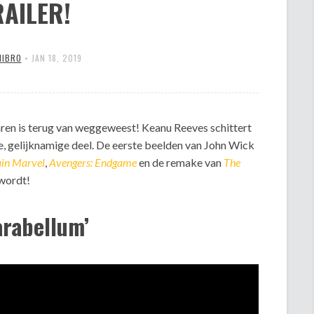
RAILER!
MIBRO
•
JAN 18, 2019
 jaren is terug van weggeweest! Keanu Reeves schittert
de, gelijknamige deel. De eerste beelden van John Wick
in Marvel
,
Avengers: Endgame
en de remake van
The
 wordt!
arabellum’