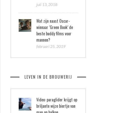
juli 13, 2018
Wat zijn naast Oscar-
winnaar ‘Green Book’ de
beste buddy films voor
mannen?
februari 25, 2019
LEVEN IN DE BROUWERIJ
Video: paraglider krijgt op
briljante wijze biertje van
man op balkon