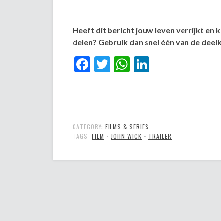
Heeft dit bericht jouw leven verrijkt en 
delen? Gebruik dan snel één van de dee
Facebook
Twitter
WhatsApp
LinkedIn
CATEGORY:
FILMS & SERIES
TAGS:
FILM
•
JOHN WICK
•
TRAILER