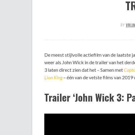
T
BY
VRIJ
De meest stijlvolle actiefilm van de laatste
weer als John Wick in de trailer van het der
3 laten direct zien dat het – Samen met
Capta
Lion King
– één van de vetste films van 2019
Trailer ‘John Wick 3: P