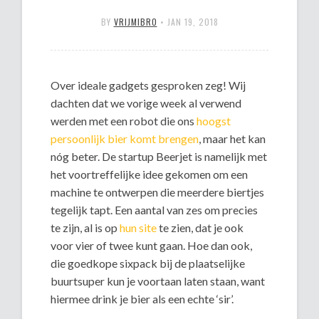
BY
VRIJMIBRO
•
JAN 19, 2018
Over ideale gadgets gesproken zeg! Wij
dachten dat we vorige week al verwend
werden met een robot die ons
hoogst
persoonlijk bier komt brengen
, maar het kan
nóg beter. De startup Beerjet is namelijk met
het voortreffelijke idee gekomen om een
machine te ontwerpen die meerdere biertjes
tegelijk tapt. Een aantal van zes om precies
te zijn, al is op
hun site
te zien, dat je ook
voor vier of twee kunt gaan. Hoe dan ook,
die goedkope sixpack bij de plaatselijke
buurtsuper kun je voortaan laten staan, want
hiermee drink je bier als een echte ‘sir’.