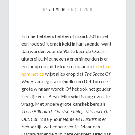
BY
VRIJMIBRO
•
MRT 1, 2018
Filmliefhebbers hebben 4 maart 2018 met
een rode stift omcirkeld in hun agenda, want
dan worden voor de 90ste keer de Oscars
uitgereikt. Met negen genomineerden is er
een hoop om uit te kiezen, maar met
dertien
nominaties
wijst alles erop dat
The Shape Of
Water
van regisseur Guillermo Del Toro de
grote winnaar wordt. Of het ook het gouden
beeldje voor Beste Film wint is nog even de
vraag. Met andere grote kanshebbers als
Three Billboards Outside Ebbing, Missouri
,
Get
Out
,
Call Me By Your Name
en
Dunkirk
is er
behoorlijk wat concurrentie. Maar een
Oscarwinnende film betekent niet altijd dat