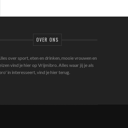
OVER ONS
lles over sport, eten en drinken, mooie vrouwen en
eizen vind je hier op Vrijmibro. Alles waar jij je als
bro' in interesseert, vind je hier terug.