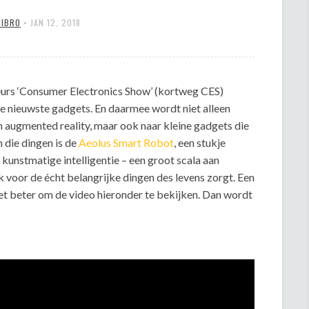
MIBRO
•
JAN 12, 2018
beurs ‘Consumer Electronics Show’ (kortweg CES)
de nieuwste gadgets. En daarmee wordt niet alleen
n augmented reality, maar ook naar kleine gadgets die
n die dingen is de
Aeolus Smart Robot
, een stukje
 kunstmatige intelligentie – een groot scala aan
 voor de écht belangrijke dingen des levens zorgt. Een
 het beter om de video hieronder te bekijken. Dan wordt