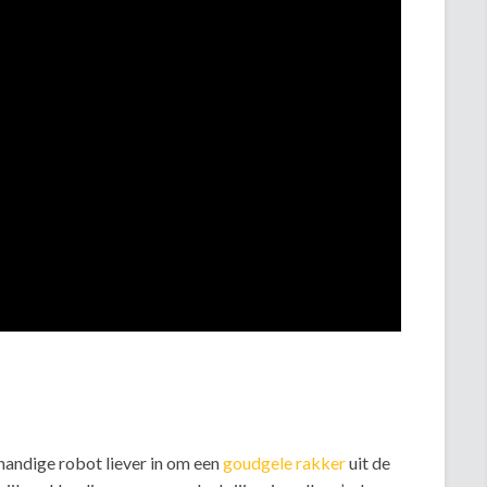
 handige robot liever in om een
goudgele rakker
uit de