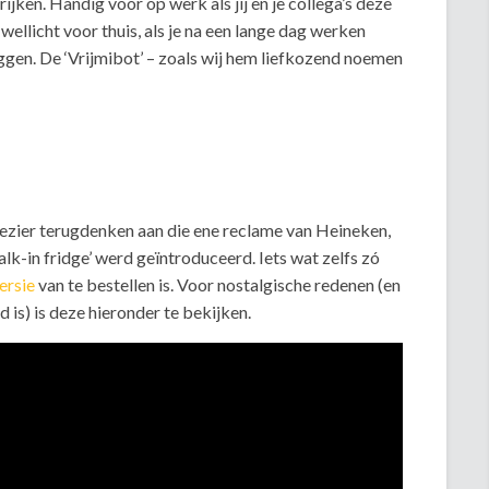
trijken. Handig voor op werk als jij en je collega’s deze
 wellicht voor thuis, als je na een lange dag werken
iggen. De ‘Vrijmibot’ – zoals wij hem liefkozend noemen
ezier terugdenken aan die ene reclame van Heineken,
alk-in fridge’ werd geïntroduceerd. Iets wat zelfs zó
ersie
van te bestellen is. Voor nostalgische redenen (en
d is) is deze hieronder te bekijken.