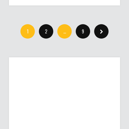
1
2
…
9