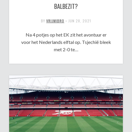
BALBEZIT?
BY
VRIJMIBRO
•
JUN 28, 2021
Na 4 potjes op het EK zit het avontuur er
voor het Nederlands elftal op. Tsjechië bleek
met 2-0 te…