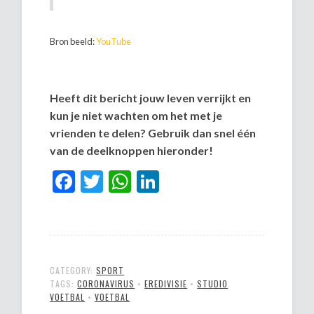
Bron beeld:
YouTube
Heeft dit bericht jouw leven verrijkt en
kun je niet wachten om het met je
vrienden te delen? Gebruik dan snel één
van de deelknoppen hieronder!
Facebook
Twitter
WhatsApp
LinkedIn
CATEGORY:
SPORT
TAGS:
CORONAVIRUS
•
EREDIVISIE
•
STUDIO
VOETBAL
•
VOETBAL