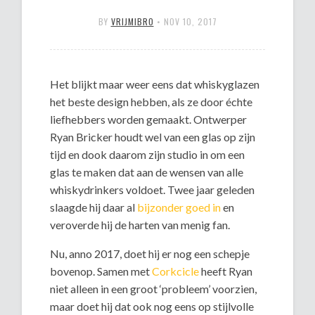
BY
VRIJMIBRO
•
NOV 10, 2017
Het blijkt maar weer eens dat whiskyglazen
het beste design hebben, als ze door échte
liefhebbers worden gemaakt. Ontwerper
Ryan Bricker houdt wel van een glas op zijn
tijd en dook daarom zijn studio in om een
glas te maken dat aan de wensen van alle
whiskydrinkers voldoet. Twee jaar geleden
slaagde hij daar al
bijzonder goed in
en
veroverde hij de harten van menig fan.
Nu, anno 2017, doet hij er nog een schepje
bovenop. Samen met
Corkcicle
heeft Ryan
niet alleen in een groot ‘probleem’ voorzien,
maar doet hij dat ook nog eens op stijlvolle