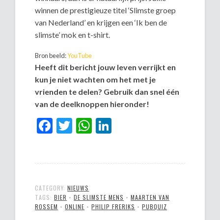
winnen de prestigieuze titel ‘Slimste groep
van Nederland’ en krijgen een ‘Ik ben de
slimste’ mok en t-shirt.
Bron beeld:
YouTube
Heeft dit bericht jouw leven verrijkt en
kun je niet wachten om het met je
vrienden te delen? Gebruik dan snel één
van de deelknoppen hieronder!
Facebook
Twitter
WhatsApp
LinkedIn
CATEGORY:
NIEUWS
TAGS:
BIER
•
DE SLIMSTE MENS
•
MAARTEN VAN
ROSSEM
•
ONLINE
•
PHILIP FRERIKS
•
PUBQUIZ