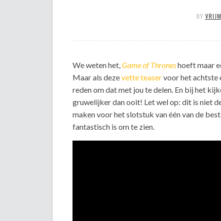
BY
VRIJ
We weten het,
Game of Thrones
hoeft maar ee
Maar als deze
vette teaser
voor het achtste e
reden om dat met jou te delen. En bij het ki
gruwelijker dan ooit! Let wel op: dit is niet d
maken voor het slotstuk van één van de beste
fantastisch is om te zien.