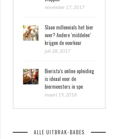
november 17, 2017
Slaan millennials het bier
over? Andere ‘middelen’
krijgen de voorkeur
juli 28, 2017
Bierista’s online opleiding
is ideaal voor de
biermeesters in spe
maart 19, 2018
ALLE UITBRAK-BABES