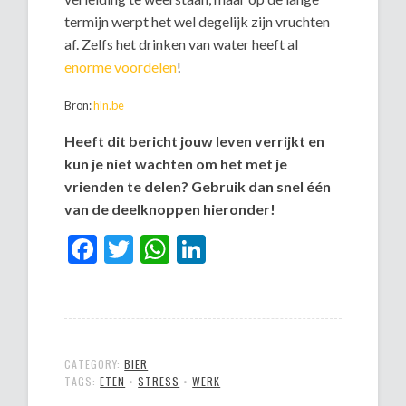
termijn werpt het wel degelijk zijn vruchten
af. Zelfs het drinken van water heeft al
enorme voordelen
!
Bron:
hln.be
Heeft dit bericht jouw leven verrijkt en
kun je niet wachten om het met je
vrienden te delen? Gebruik dan snel één
van de deelknoppen hieronder!
Facebook
Twitter
WhatsApp
LinkedIn
CATEGORY:
BIER
TAGS:
ETEN
•
STRESS
•
WERK