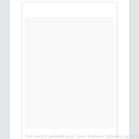
Een bericht gedeeld door Lieke Martens (@liekss)
op
11 