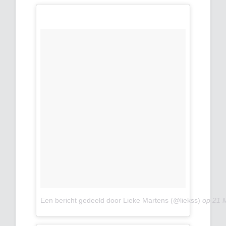
Een bericht gedeeld door Lieke Martens (@liekss)
op
21 