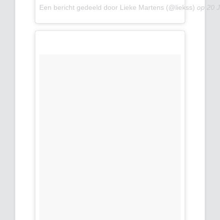
Een bericht gedeeld door Lieke Martens (@liekss)
op
20 