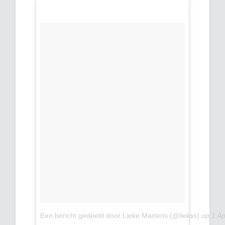
Een bericht gedeeld door Lieke Martens (@liekss)
op
1 A