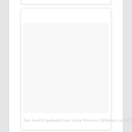
Een bericht gedeeld door Lieke Martens (@liekss)
op
22 