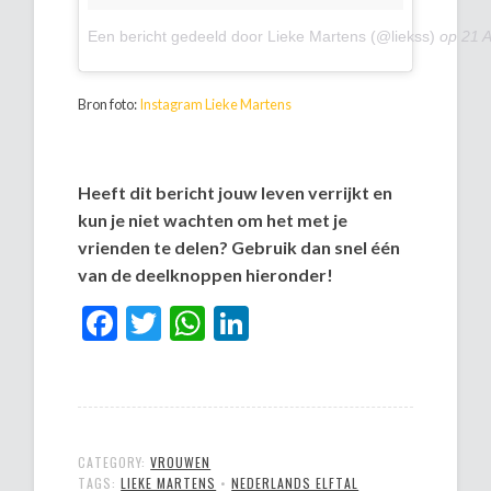
Een bericht gedeeld door Lieke Martens (@liekss)
op
21 
Bron foto:
Instagram Lieke Martens
Heeft dit bericht jouw leven verrijkt en
kun je niet wachten om het met je
vrienden te delen? Gebruik dan snel één
van de deelknoppen hieronder!
Facebook
Twitter
WhatsApp
LinkedIn
CATEGORY:
VROUWEN
TAGS:
LIEKE MARTENS
•
NEDERLANDS ELFTAL