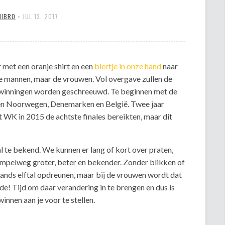
MIBRO
•
JUL 13, 2017
met een oranje shirt en een
biertje in onze hand
naar
de mannen, maar de vrouwen. Vol overgave zullen de
erwinningen worden geschreeuwd. Te beginnen met de
en Noorwegen, Denemarken en België. Twee jaar
 WK in 2015 de achtste finales bereikten, maar dit
 al te bekend. We kunnen er lang of kort over praten,
mpelweg groter, beter en bekender. Zonder blikken of
ands elftal opdreunen, maar bij de vrouwen wordt dat
nde! Tijd om daar verandering in te brengen en dus is
innen aan je voor te stellen.