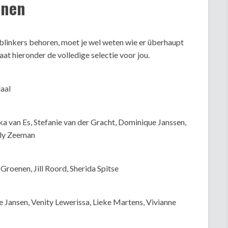
nnen
tblinkers behoren, moet je wel weten wie er überhaupt
at hieronder de volledige selectie voor jou.
daal
ka van Es, Stefanie van der Gracht, Dominique Janssen,
lly Zeeman
Groenen, Jill Roord, Sherida Spitse
e Jansen, Venity Lewerissa, Lieke Martens, Vivianne