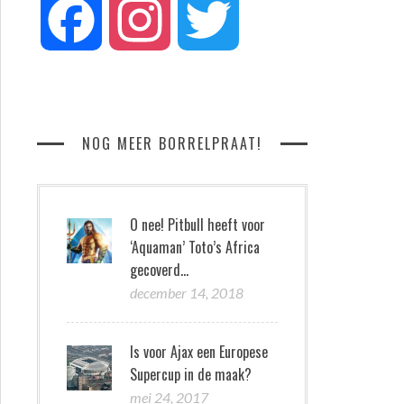
Facebook
Instagram
Twitter
NOG MEER BORRELPRAAT!
O nee! Pitbull heeft voor
‘Aquaman’ Toto’s Africa
gecoverd…
december 14, 2018
Is voor Ajax een Europese
Supercup in de maak?
mei 24, 2017