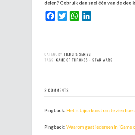
delen? Gebruik dan snel één van de dee
Facebook
Twitter
WhatsApp
LinkedIn
CATEGORY:
FILMS & SERIES
TAGS:
GAME OF THRONES
•
STAR WARS
2 COMMENTS
Pingback:
Het is bijna kunst om te zien hoe
Pingback:
Waarom gaat iedereen in 'Game of