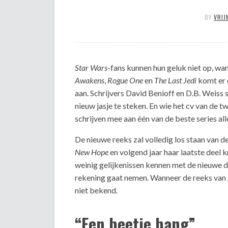
BY
VRIJ
Star Wars
-fans kunnen hun geluk niet op, wan
Awakens
,
Rogue One
en
The Last Jedi
komt er 
aan. Schrijvers David Benioff en D.B. Weiss 
nieuw jasje te steken. En wie het cv van de 
schrijven mee aan één van de beste series all
De nieuwe reeks zal volledig los staan van 
New Hope
en volgend jaar haar laatste deel k
weinig gelijkenissen kennen met de nieuwe dr
rekening gaat nemen. Wanneer de reeks van J
niet bekend.
“Een beetje bang”