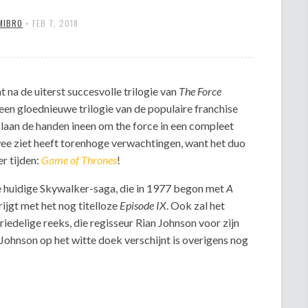
MIBRO
•
FEB 7, 2018
t na de uiterst succesvolle trilogie van
The Force
een gloednieuwe trilogie van de populaire franchise
slaan de handen ineen om the force in een compleet
twee ziet heeft torenhoge verwachtingen, want het duo
er tijden:
Game of Thrones
!
de huidige Skywalker-saga, die in 1977 begon met
A
rijgt met het nog titelloze
Episode IX
. Ook zal het
iedelige reeks, die regisseur Rian Johnson voor zijn
ohnson op het witte doek verschijnt is overigens nog