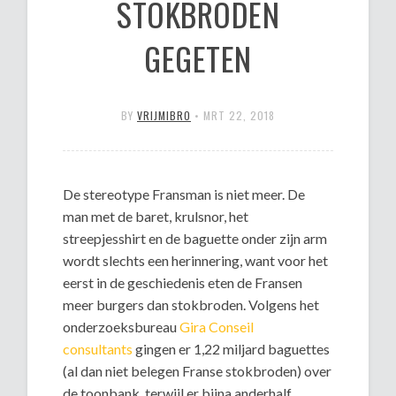
STOKBRODEN
GEGETEN
BY
VRIJMIBRO
•
MRT 22, 2018
De stereotype Fransman is niet meer. De
man met de baret, krulsnor, het
streepjesshirt en de baguette onder zijn arm
wordt slechts een herinnering, want voor het
eerst in de geschiedenis eten de Fransen
meer burgers dan stokbroden. Volgens het
onderzoeksbureau
Gira Conseil
consultants
gingen er 1,22 miljard baguettes
(al dan niet belegen Franse stokbroden) over
de toonbank, terwijl er bijna anderhalf