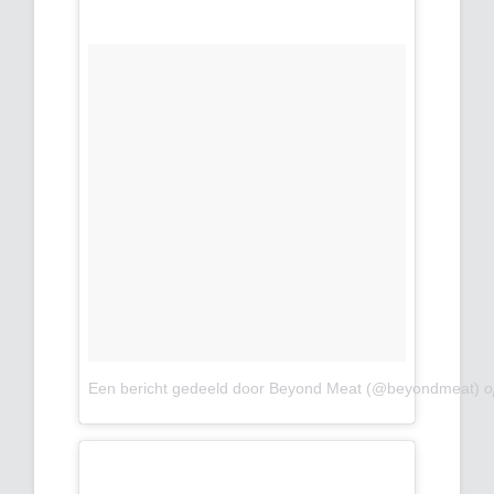
Een bericht gedeeld door Beyond Meat (@beyondmeat)
o