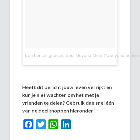
Een bericht gedeeld door Beyond Meat (@beyondmeat)
o
Heeft dit bericht jouw leven verrijkt en
kun je niet wachten om het met je
vrienden te delen? Gebruik dan snel één
van de deelknoppen hieronder!
Facebook
Twitter
WhatsApp
LinkedIn