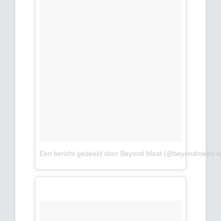
Een bericht gedeeld door Beyond Meat (@beyondmeat)
o