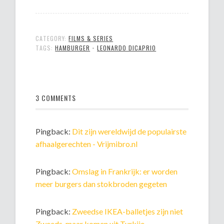
CATEGORY:
FILMS & SERIES
TAGS:
HAMBURGER
•
LEONARDO DICAPRIO
3 COMMENTS
Pingback:
Dit zijn wereldwijd de populairste
afhaalgerechten - Vrijmibro.nl
Pingback:
Omslag in Frankrijk: er worden
meer burgers dan stokbroden gegeten
Pingback:
Zweedse IKEA-balletjes zijn niet
Zweeds, maar komen uit Turkije