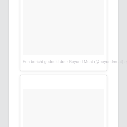
Een bericht gedeeld door Beyond Meat (@beyondmeat)
o