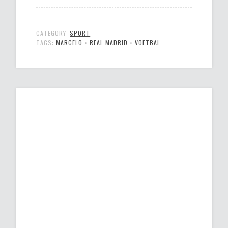
CATEGORY:
SPORT
TAGS:
MARCELO
•
REAL MADRID
•
VOETBAL