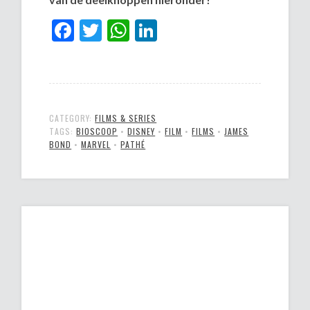
Facebook
Twitter
WhatsApp
LinkedIn
CATEGORY:
FILMS & SERIES
TAGS:
BIOSCOOP
•
DISNEY
•
FILM
•
FILMS
•
JAMES
BOND
•
MARVEL
•
PATHÉ