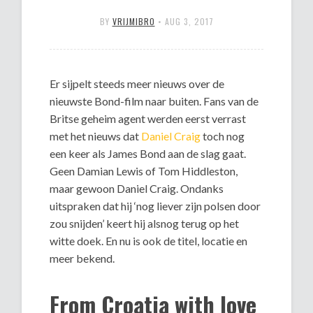
BY
VRIJMIBRO
•
AUG 3, 2017
Er sijpelt steeds meer nieuws over de
nieuwste Bond-film naar buiten. Fans van de
Britse geheim agent werden eerst verrast
met het nieuws dat
Daniel Craig
toch nog
een keer als James Bond aan de slag gaat.
Geen Damian Lewis of Tom Hiddleston,
maar gewoon Daniel Craig. Ondanks
uitspraken dat hij ‘nog liever zijn polsen door
zou snijden’ keert hij alsnog terug op het
witte doek. En nu is ook de titel, locatie en
meer bekend.
From Croatia with love