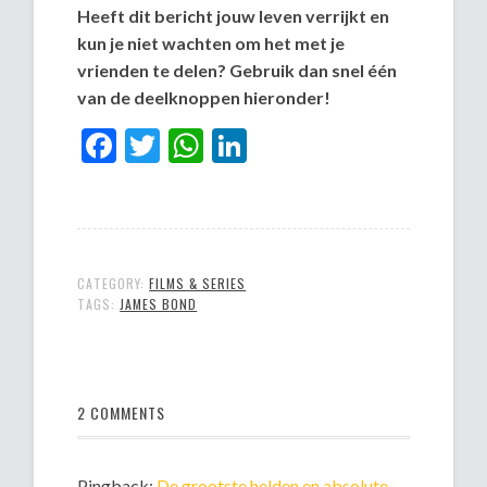
Heeft dit bericht jouw leven verrijkt en
kun je niet wachten om het met je
vrienden te delen? Gebruik dan snel één
van de deelknoppen hieronder!
Facebook
Twitter
WhatsApp
LinkedIn
CATEGORY:
FILMS & SERIES
TAGS:
JAMES BOND
2 COMMENTS
Pingback:
De grootste helden en absolute