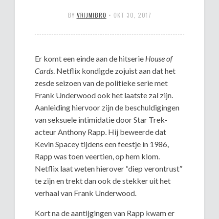
BY
VRIJMIBRO
•
OKT 30, 2017
Er komt een einde aan de hitserie
House of
Cards
. Netflix kondigde zojuist aan dat het
zesde seizoen van de politieke serie met
Frank Underwood ook het laatste zal zijn.
Aanleiding hiervoor zijn de beschuldigingen
van seksuele intimidatie door
Star Trek
-
acteur
Anthony Rapp
. Hij beweerde dat
Kevin Spacey tijdens een feestje in 1986,
Rapp was toen veertien, op hem klom.
Netflix laat weten hierover “diep verontrust”
te zijn en trekt dan ook de stekker uit het
verhaal van Frank Underwood.
Kort na de aantijgingen van Rapp kwam er