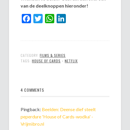
van de deelknoppen hieronder!
Facebook
Twitter
WhatsApp
LinkedIn
CATEGORY:
FILMS & SERIES
TAGS:
HOUSE OF CARDS
•
NETFLIX
4 COMMENTS
Pingback:
Beelden: Deense dief steelt
peperdure 'House of Cards-wodka' -
Vrijmibro.nl