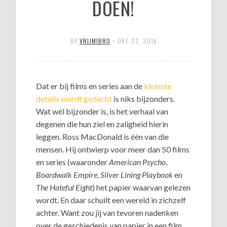
DOEN!
BY
VRIJMIBRO
•
OKT 23, 2018
Dat er bij films en series aan de
kleinste
details wordt gedacht
is niks bijzonders.
Wat wél bijzonder is, is het verhaal van
degenen die hun ziel en zaligheid hierin
leggen. Ross MacDonald is één van die
mensen. Hij ontwierp voor meer dan 50 films
en series (waaronder
American Psycho
,
Boardwalk Empire
,
Silver Lining Playbook
en
The Hateful Eight
) het papier waarvan gelezen
wordt. En daar schuilt een wereld in zichzelf
achter. Want zou jij van tevoren nadenken
over de geschiedenis van papier in een film,