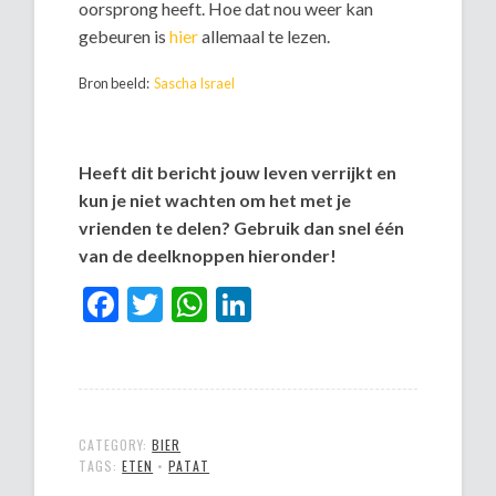
oorsprong heeft. Hoe dat nou weer kan
gebeuren is
hier
allemaal te lezen.
Bron beeld:
Sascha Israel
Heeft dit bericht jouw leven verrijkt en
kun je niet wachten om het met je
vrienden te delen? Gebruik dan snel één
van de deelknoppen hieronder!
Facebook
Twitter
WhatsApp
LinkedIn
CATEGORY:
BIER
TAGS:
ETEN
•
PATAT