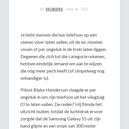
BY
VRIJMIBRO
•
AUG 16, 2017
Je hebt mensen die hun telefoon op een
stenen vloer laten vallen, uit de wc moeten
vissen of per ongeluk in de trein laten liggen.
Degenen die zich tot die categorie rekenen,
hebben eindelijk iemand om aan te wijzen
die nóg meer pech heeft (of simpelweg nog
onhandiger is).
Piloot Blake Henderson slaagde er per
ongeluk in om zijn telefoon uit het vliegtuig
(!) te laten vallen. De reden? Hij filmde het
uitzicht buiten, totdat de luchtdruk ervoor
zorgde dat de Samsung Galaxy S5 uit zijn
hand glipte en een smak van 300 meter