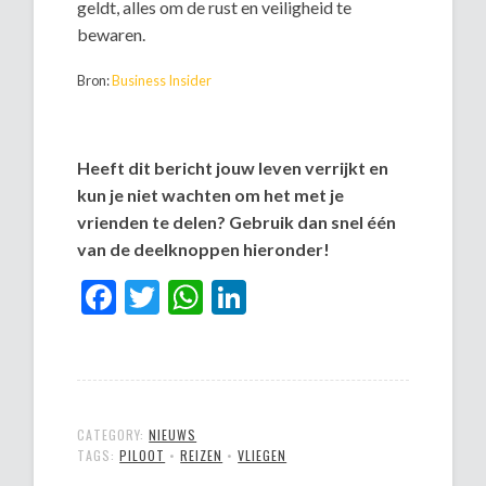
geldt, alles om de rust en veiligheid te
bewaren.
Bron:
Business Insider
Heeft dit bericht jouw leven verrijkt en
kun je niet wachten om het met je
vrienden te delen? Gebruik dan snel één
van de deelknoppen hieronder!
Facebook
Twitter
WhatsApp
LinkedIn
CATEGORY:
NIEUWS
TAGS:
PILOOT
•
REIZEN
•
VLIEGEN