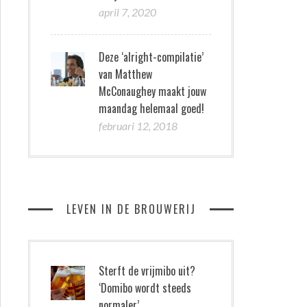
april 7, 2020
Deze ‘alright-compilatie’
van Matthew
McConaughey maakt jouw
maandag helemaal goed!
februari 12, 2018
LEVEN IN DE BROUWERIJ
Sterft de vrijmibo uit?
‘Domibo wordt steeds
normaler’