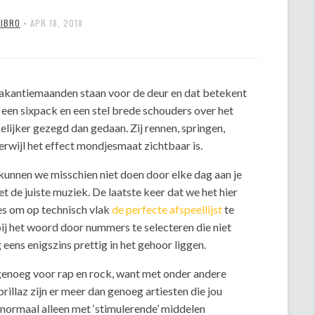
MIBRO
•
APR 18, 2018
vakantiemaanden staan voor de deur en dat betekent
 een sixpack en een stel brede schouders over het
elijker gezegd dan gedaan. Zij rennen, springen,
terwijl het effect mondjesmaat zichtbaar is.
 kunnen we misschien niet doen door elke dag aan je
et de juiste muziek. De laatste keer dat we het hier
es om op technisch vlak
de perfecte afspeellijst
te
ij het woord door nummers te selecteren die niet
eens enigszins prettig in het gehoor liggen.
enoeg voor rap en rock, want met onder andere
illaz zijn er meer dan genoeg artiesten die jou
normaal alleen met ‘stimulerende’ middelen