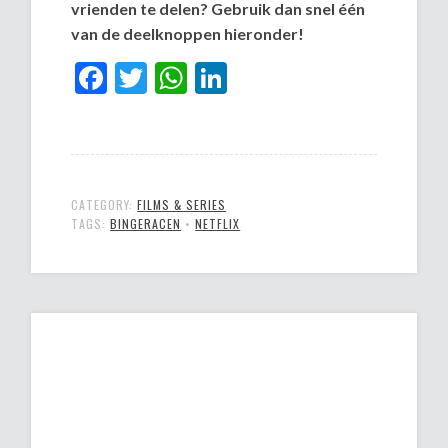
vrienden te delen? Gebruik dan snel één
van de deelknoppen hieronder!
Facebook
Twitter
WhatsApp
LinkedIn
CATEGORY:
FILMS & SERIES
TAGS:
BINGERACEN
•
NETFLIX