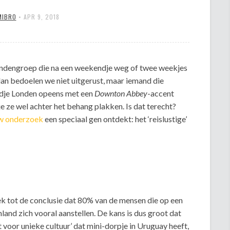
MIBRO
•
APR 9, 2018
endengroep die na een weekendje weg of twee weekjes
dan bedoelen we niet uitgerust, maar iemand die
ndje Londen opeens met een
Downton Abbey
-accent
e ze wel achter het behang plakken. Is dat terecht?
w onderzoek
een speciaal gen ontdekt: het ‘reislustige’
 tot de conclusie dat 80% van de mensen die op een
and zich vooral aanstellen. De kans is dus groot dat
t voor unieke cultuur’ dat mini-dorpje in Uruguay heeft,