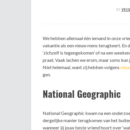
BY
VRIJ
We hebben allemaal één iemand in onze vri
vakantie als een nieuw mens terugkeert. En 
‘zichzelf is tegengekomen’ of na een weeke
praat. Vaak lachen we erom, maar soms kun j
Niet helemaal, want zij hebben volgens
nieu
gen.
National Geographic
National Geographic kwam na een onderzoek
dergelijke manier terugkomen van het buitenl
wanneer jij jouw beste vriend hoort over ‘wa