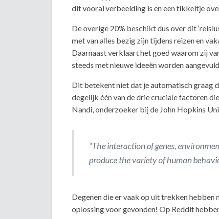
dit vooral verbeelding is en een tikkeltje ove
De overige 20% beschikt dus over dit ‘reislus
met van alles bezig zijn tijdens reizen en va
Daarnaast verklaart het goed waarom zij va
steeds met nieuwe ideeën worden aangevuld
Dit betekent niet dat je automatisch graag de
degelijk één van de drie cruciale factoren die
Nandi, onderzoeker bij de John Hopkins Unive
“The interaction of genes, environme
produce the variety of human behavio
Degenen die er vaak op uit trekken hebben ni
oplossing voor gevonden! Op Reddit hebben