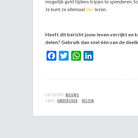
mogelijk geld tijdens tripjes te spenderen. 
Je kunt ze allemaal
hier
lezen.
Heeft dit bericht jouw leven verrijkt en 
delen? Gebruik dan snel één van de dee
Facebook
Twitter
WhatsApp
LinkedIn
CATEGORY:
NIEUWS
TAGS:
ONDERZOEK
•
REIZEN