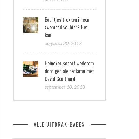
Baantjes trekken in een
zwembad vol bier? Het
kan!
augustus 30, 2017
Heineken scoort wederom
door geniale reclame met
David Coulthard!
september 18, 2018
ALLE UITBRAK-BABES