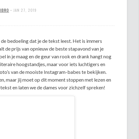
MIBRO
•
JAN 27, 2019
iet de bedoeling dat je de tekst leest. Het is immers
t de prijs van opnieuw de beste stapavond van je
voel in je maag en de geur van rook en drank hangt nog
 literaire hoogstandjes, maar voor iets luchtigers en
 foto’s van de mooiste Instagram-babes te bekijken.
en, maar jij moet op dit moment stoppen met lezen en
 tekst en laten we de dames voor zichzelf spreken!