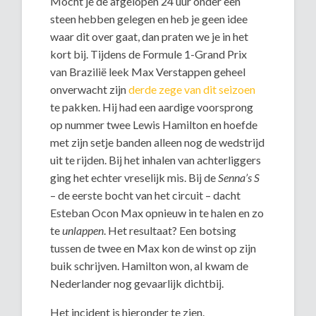
Mocht je de afgelopen 24 uur onder een
steen hebben gelegen en heb je geen idee
waar dit over gaat, dan praten we je in het
kort bij. Tijdens de Formule 1-Grand Prix
van Brazilië leek Max Verstappen geheel
onverwacht zijn
derde zege van dit seizoen
te pakken. Hij had een aardige voorsprong
op nummer twee Lewis Hamilton en hoefde
met zijn setje banden alleen nog de wedstrijd
uit te rijden. Bij het inhalen van achterliggers
ging het echter vreselijk mis. Bij de
Senna’s S
– de eerste bocht van het circuit – dacht
Esteban Ocon Max opnieuw in te halen en zo
te
unlappen
. Het resultaat? Een botsing
tussen de twee en Max kon de winst op zijn
buik schrijven. Hamilton won, al kwam de
Nederlander nog gevaarlijk dichtbij.
Het incident is hieronder te zien.