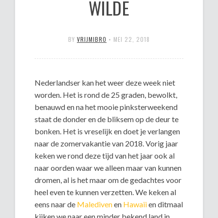
WILDE
BY
VRIJMIBRO
•
MEI 22, 2018
Nederlandser kan het weer deze week niet
worden. Het is rond de 25 graden, bewolkt,
benauwd en na het mooie pinksterweekend
staat de donder en de bliksem op de deur te
bonken. Het is vreselijk en doet je verlangen
naar de zomervakantie van 2018. Vorig jaar
keken we rond deze tijd van het jaar ook al
naar oorden waar we alleen maar van kunnen
dromen, al is het maar om de gedachtes voor
heel even te kunnen verzetten. We keken al
eens naar de
Malediven
en
Hawaii
en ditmaal
kijken we naar een minder bekend land in