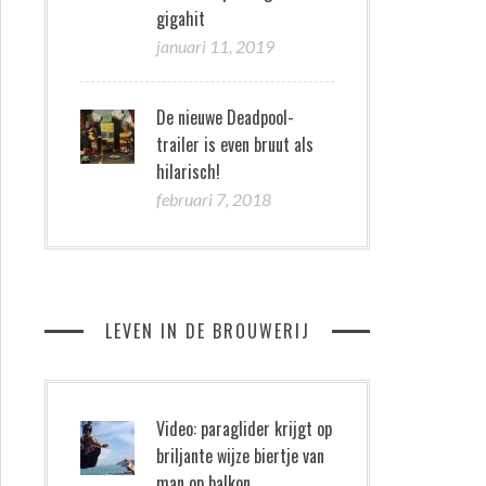
gigahit
januari 11, 2019
De nieuwe Deadpool-
trailer is even bruut als
hilarisch!
februari 7, 2018
LEVEN IN DE BROUWERIJ
Video: paraglider krijgt op
briljante wijze biertje van
man op balkon