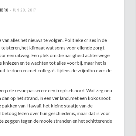
MIBRO
•
JUN 20, 2017
an alles het nieuws te volgen. Politieke crises in de
teisteren, het klimaat wat soms voor ellende zorgt.
jd voor een uitweg. Een plek om die narigheid achterwege
e kniezen en te wachten tot alles voorbij, maar het is
uit te doen en met collega’s tijdens de vrijmibo over de
rp de revue passeren: een tropisch oord. Wat zeg nou
en dan op het strand, in een ver land, met een kokosnoot
te pakken van Hawaii, het kleine staatje van de
d betoog lezen over hun geschiedenis, maar dat is voor
a te zeggen tegen de mooie stranden en het schitterende