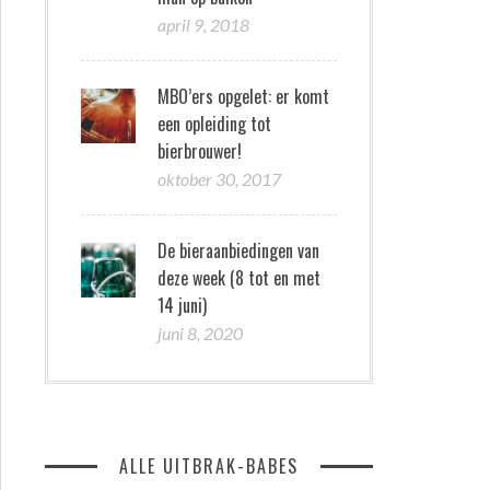
april 9, 2018
MBO’ers opgelet: er komt
een opleiding tot
bierbrouwer!
oktober 30, 2017
De bieraanbiedingen van
deze week (8 tot en met
14 juni)
juni 8, 2020
ALLE UITBRAK-BABES