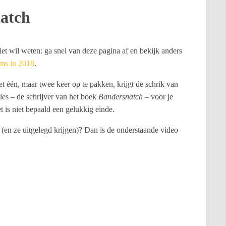
natch
iet wil weten: ga snel van deze pagina af en bekijk anders
lms in 2018
.
et één, maar twee keer op te pakken, krijgt de schrik van
vies – de schrijver van het boek
Bandersnatch
– voor je
t is niet bepaald een gelukkig einde.
n (en ze uitgelegd krijgen)? Dan is de onderstaande video