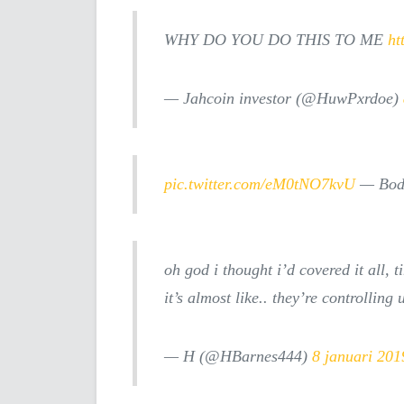
WHY DO YOU DO THIS TO ME
ht
— Jahcoin investor (@HuwPxrdoe)
pic.twitter.com/eM0tNO7kvU
— Bod
oh god i thought i’d covered it all, 
it’s almost like.. they’re controlling 
— H (@HBarnes444)
8 januari 201