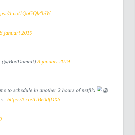
tps://t.co/1QqGQk4biW
8 januari 2019
 (@BodDamnIt)
8 januari 2019
time to schedule in another 2 hours of netflix
us..
https://t.co/lUBe0dfDXS
9