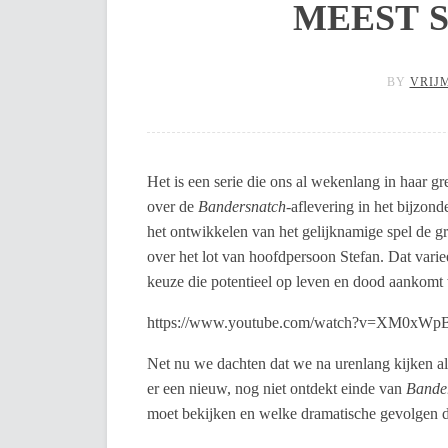
MEEST 
BY
VRIJ
Het is een serie die ons al wekenlang in haar g
over de
Bandersnatch
-aflevering in het bijzond
het ontwikkelen van het gelijknamige spel de grip
over het lot van hoofdpersoon Stefan. Dat varieer
keuze die potentieel op leven en dood aankomt 
https://www.youtube.com/watch?v=XM0xW
Net nu we dachten dat we na urenlang kijken all
er een nieuw, nog niet ontdekt einde van
Bande
moet bekijken en welke dramatische gevolgen da