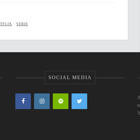
TFLIX
•
SERIE
SOCIAL MEDIA
A
r
'