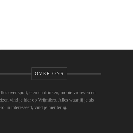
OVER ONS
lles over sport, eten en drinken, mooie vrouwen en
eizen vind je hier op Vrijmibro. Alles waar jij je als
bro' in interesseert, vind je hier terug.