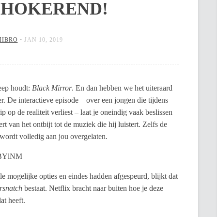
SHOKEREND!
MIBRO
•
JAN 10, 2019
reep houdt:
Black Mirror
. En dan hebben we het uiteraard
er. De interactieve episode – over een jongen die tijdens
 op de realiteit verliest – laat je oneindig vaak beslissen
t van het ontbijt tot de muziek die hij luistert. Zelfs de
wordt volledig aan jou overgelaten.
pBYlNM
e mogelijke opties en eindes hadden afgespeurd, blijkt dat
rsnatch
bestaat. Netflix bracht naar buiten hoe je deze
t heeft.