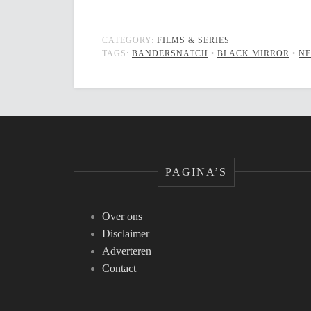
CATEGORY:
FILMS & SERIES
TAGS:
BANDERSNATCH
•
BLACK MIRROR
•
NE
PAGINA’S
Over ons
Disclaimer
Adverteren
Contact