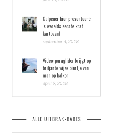
Gulpener bier presenteert:
‘s werelds eerste krat
kartbaan!
september 4, 2018
Video: paraglider krijgt op
briljante wijze biertje van
man op balkon
april 9, 2018
ALLE UITBRAK-BABES