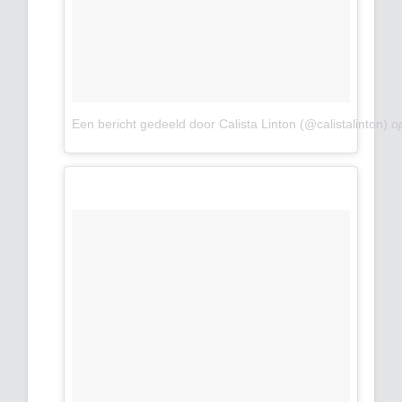
Een bericht gedeeld door Calista Linton (@calistalinton)
o