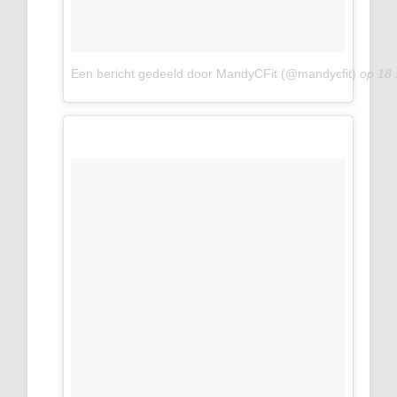
Een bericht gedeeld door MandyCFit (@mandycfit)
op
18 