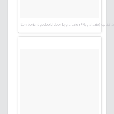
Een bericht gedeeld door Lygiafazio (@lygiafazio)
op
22 J