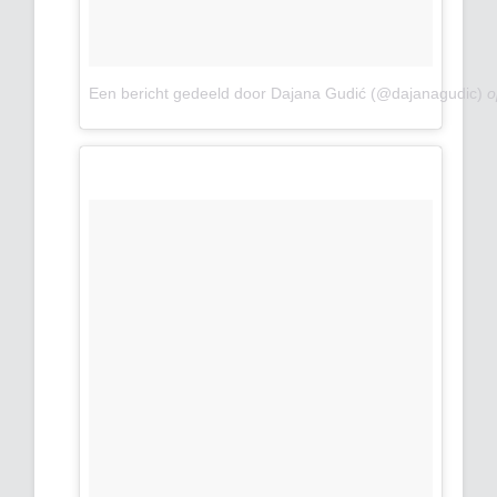
Een bericht gedeeld door Dajana Gudić (@dajanagudic)
o