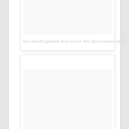
Een bericht gedeeld door Corrie Yee (@corrieyee)
op
17 