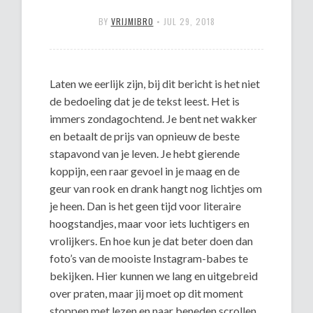
BY
VRIJMIBRO
•
JUL 29, 2018
Laten we eerlijk zijn, bij dit bericht is het niet
de bedoeling dat je de tekst leest. Het is
immers zondagochtend. Je bent net wakker
en betaalt de prijs van opnieuw de beste
stapavond van je leven. Je hebt gierende
koppijn, een raar gevoel in je maag en de
geur van rook en drank hangt nog lichtjes om
je heen. Dan is het geen tijd voor literaire
hoogstandjes, maar voor iets luchtigers en
vrolijkers. En hoe kun je dat beter doen dan
foto’s van de mooiste Instagram-babes te
bekijken. Hier kunnen we lang en uitgebreid
over praten, maar jij moet op dit moment
stoppen met lezen en naar beneden scrollen.