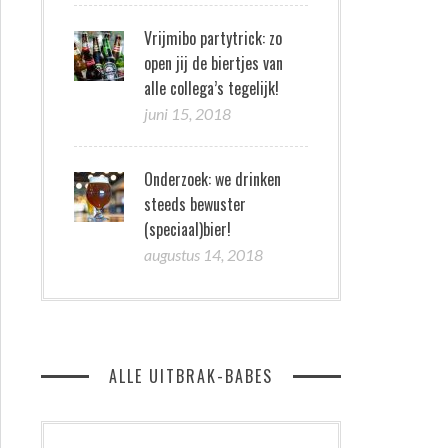
Vrijmibo partytrick: zo
open jij de biertjes van
alle collega’s tegelijk!
juni 15, 2018
Onderzoek: we drinken
steeds bewuster
(speciaal)bier!
augustus 14, 2018
ALLE UITBRAK-BABES