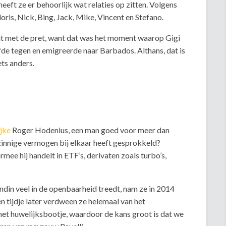
 heeft ze er behoorlijk wat relaties op zitten. Volgens
oris, Nick, Bing, Jack, Mike, Vincent en Stefano.
it met de pret, want dat was het moment waarop Gigi
fde tegen en emigreerde naar Barbados. Althans, dat is
ets anders.
ijke
Roger Hodenius, een man goed voor meer dan
zinnige vermogen bij elkaar heeft gesprokkeld?
mee hij handelt in ETF’s, derivaten zoals turbo’s,
endin veel in de openbaarheid treedt, nam ze in 2014
en tijdje later verdween ze helemaal van het
het huwelijksbootje, waardoor de kans groot is dat we