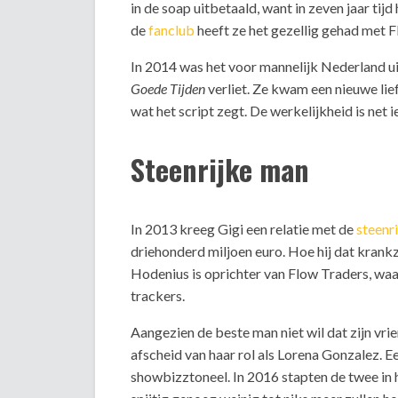
in de soap uitbetaald, want in zeven jaar tijd
de
fanclub
heeft ze het gezellig gehad met Fl
In 2014 was het voor mannelijk Nederland u
Goede Tijden
verliet. Ze kwam een nieuwe lie
wat het script zegt. De werkelijkheid is net i
Steenrijke man
In 2013 kreeg Gigi een relatie met de
steenr
driehonderd miljoen euro. Hoe hij dat krank
Hodenius is oprichter van Flow Traders, waar
trackers.
Aangezien de beste man niet wil dat zijn vri
afscheid van haar rol als Lorena Gonzalez. E
showbizztoneel. In 2016 stapten de twee in 