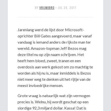
BY
VRIJMIBRO
•
JUL 28, 2017
Jarenlang werd de lijst door Microsoft-
oprichter Bill Gates aangevoerd, maar vanaf
vandaag is iemand anders de rijkste man ter
wereld. Amazon-topman Jeff Bezos mag
deze titel nu op zijn naam schrijven. Het
heeft hem bloed, zweet, tranen en een
overdosis aan werk gekost om zo machtig te
worden als hij nu is, maar inmiddels is Bezos
niet meer weg te denken uit het rijtje van de
meest invloedrijke mensen.
Grote vraag is natuurlijk wat zijn vermogen
precies is. Welnu, hij wordt geschat op een
slordige 92,3 miljard dollar. Kassa! Dat is