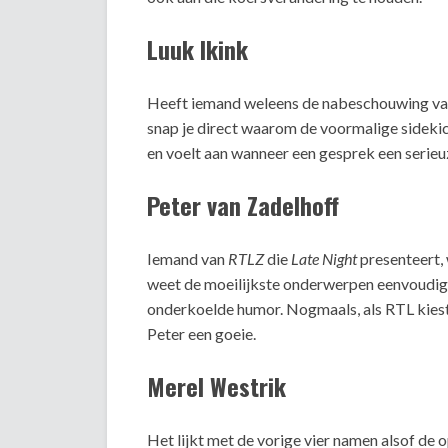
Luuk Ikink
Heeft iemand weleens de nabeschouwing v
snap je direct waarom de voormalige sidekick
en voelt aan wanneer een gesprek een serieuz
Peter van Zadelhoff
Iemand van
RTLZ
die
Late Night
presenteert, 
weet de moeilijkste onderwerpen eenvoudig u
onderkoelde humor. Nogmaals, als RTL kie
Peter een goeie.
Merel Westrik
Het lijkt met de vorige vier namen alsof de