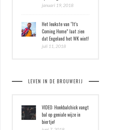
januari 19, 2018
Het leukste van “It’s
Coming Home” laat zien
dat Engeland het WK wint!
juli 11, 2018
LEVEN IN DE BROUWERIJ
VIDEO: Honkbalchick vangt
bal op geniale wijze in
biertje!
juni 7, 2018