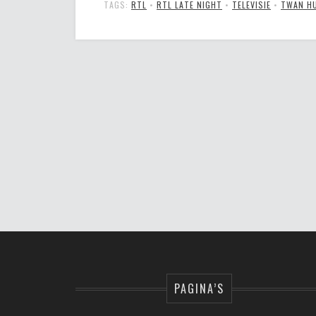
TAGS:
RTL
•
RTL LATE NIGHT
•
TELEVISIE
•
TWAN H
PAGINA’S