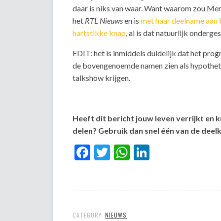
daar is niks van waar. Want waarom zou Mere
het
RTL Nieuws
en is
met haar deelname aan
hartstikke knap
, al is dat natuurlijk onderge
EDIT: het is inmiddels duidelijk dat het pro
de bovengenoemde namen zien als hypotheti
talkshow krijgen.
Heeft dit bericht jouw leven verrijkt en 
delen? Gebruik dan snel één van de dee
Facebook
Twitter
WhatsApp
LinkedIn
CATEGORY:
NIEUWS