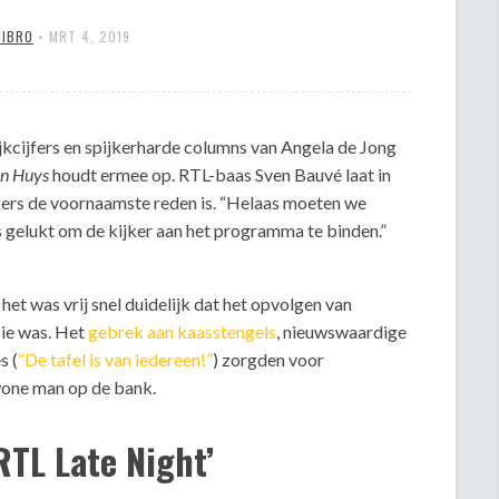
MIBRO
•
MRT 4, 2019
jkcijfers en spijkerharde columns van Angela de Jong
an Huys
houdt ermee op. RTL-baas Sven Bauvé laat in
kers de voornaamste reden is. “Helaas moeten we
is gelukt om de kijker aan het programma te binden.”
het was vrij snel duidelijk dat het opvolgen van
ie was. Het
gebrek aan kaasstengels
, nieuwswaardige
s (
“De tafel is van iedereen!”
) zorgden voor
wone man op de bank.
RTL Late Night’