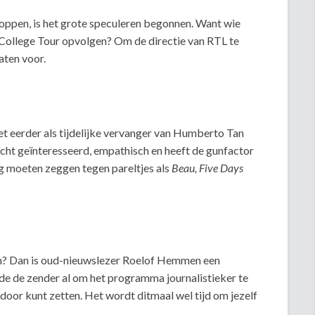
ppen, is het grote speculeren begonnen. Want wie
College Tour opvolgen? Om de directie van RTL te
aten voor.
iet eerder als tijdelijke vervanger van Humberto Tan
oprecht geïnteresseerd, empathisch en heeft de gunfactor
g moeten zeggen tegen pareltjes als
Beau, Five Days
en? Dan is oud-nieuwslezer Roelof Hemmen een
e de zender al om het programma journalistieker te
 door kunt zetten. Het wordt ditmaal wel tijd om jezelf