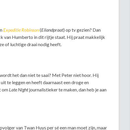
an
Expeditie Robinson
(
Eilandpraat
) op tv gezien? Dan
 van Humberto in dit rijtje staat. Hij praat makkelijk
e of luchtige draai nodig heeft.
wordt het dan niet te saai? Met Peter niet hoor. Hij
it te leggen en heeft daarnaast een droge en
st om
Late Night
journalistieker te maken, dan heb je aan
 opvolger van Twan Huys per sé een man moet zijn, maar