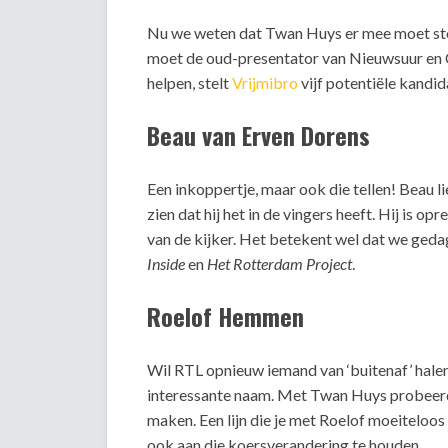
Nu we weten dat Twan Huys er mee moet sto
moet de oud-presentator van Nieuwsuur en 
helpen, stelt
Vrijmibro
vijf potentiële kandid
Beau van Erven Dorens
Een inkoppertje, maar ook die tellen! Beau l
zien dat hij het in de vingers heeft. Hij is 
van de kijker. Het betekent wel dat we geda
Inside
en
Het Rotterdam Project
.
Roelof Hemmen
Wil RTL opnieuw iemand van ‘buitenaf’ hal
interessante naam. Met Twan Huys probeerd
maken. Een lijn die je met Roelof moeiteloos
ook aan die koersverandering te houden.