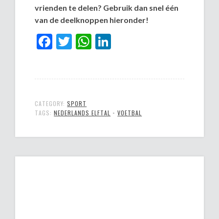
vrienden te delen? Gebruik dan snel één
van de deelknoppen hieronder!
Facebook
Twitter
WhatsApp
LinkedIn
CATEGORY:
SPORT
TAGS:
NEDERLANDS ELFTAL
•
VOETBAL