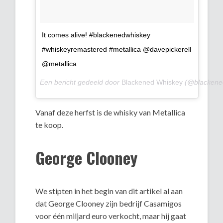
It comes alive! #blackenedwhiskey
#whiskeyremastered #metallica @davepickerell
@metallica
Een bericht gedeeld door
Blackened Whiskey
(@blackene
Vanaf deze herfst is de whisky van Metallica
te koop.
George Clooney
We stipten in het begin van dit artikel al aan
dat George Clooney zijn bedrijf Casamigos
voor één miljard euro verkocht, maar hij gaat