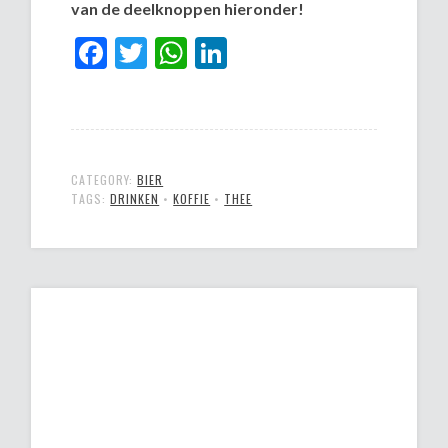
van de deelknoppen hieronder!
Facebook
Twitter
WhatsApp
LinkedIn
CATEGORY:
BIER
TAGS:
DRINKEN
•
KOFFIE
•
THEE