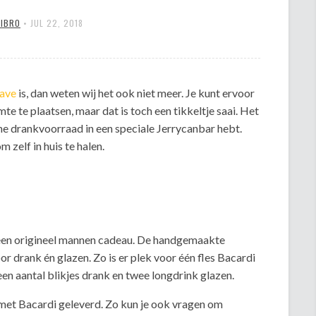
MIBRO
•
JUL 22, 2018
ave
is, dan weten wij het ook niet meer. Je kunt ervoor
e te plaatsen, maar dat is toch een tikkeltje saai. Het
ine drankvoorraad in een speciale Jerrycanbar hebt.
 zelf in huis te halen.
 een origineel mannen cadeau. De handgemaakte
 drank én glazen. Zo is er plek voor één fles Bacardi
 een aantal blikjes drank en twee longdrink glazen.
 met Bacardi geleverd. Zo kun je ook vragen om