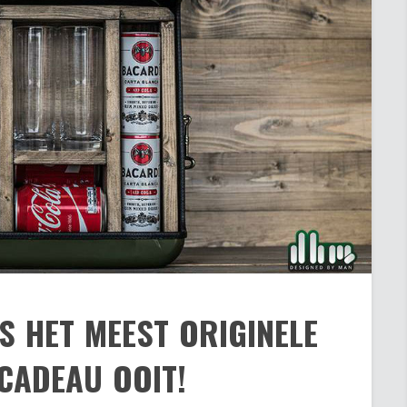
S HET MEEST ORIGINELE
CADEAU OOIT!