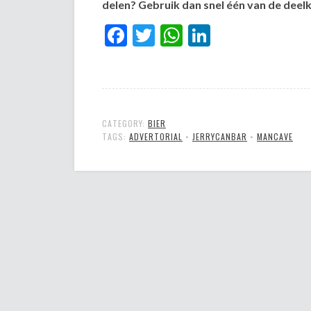
delen? Gebruik dan snel één van de dee
Facebook
Twitter
WhatsApp
LinkedIn
CATEGORY:
BIER
TAGS:
ADVERTORIAL
•
JERRYCANBAR
•
MANCAVE