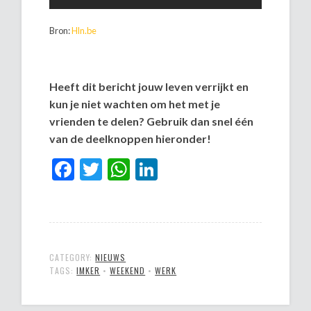
Bron:
Hln.be
Heeft dit bericht jouw leven verrijkt en
kun je niet wachten om het met je
vrienden te delen? Gebruik dan snel één
van de deelknoppen hieronder!
Facebook
Twitter
WhatsApp
LinkedIn
CATEGORY:
NIEUWS
TAGS:
IMKER
•
WEEKEND
•
WERK