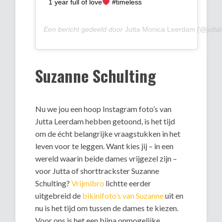
1 year full of love
#timeless
Een bericht gedeeld door
Jutta Monica Leerdam
(@jutta
Suzanne Schulting
Nu we jou een hoop Instagram foto’s van
Jutta Leerdam hebben getoond, is het tijd
om de écht belangrijke vraagstukken in het
leven voor te leggen. Want kies jij – in een
wereld waarin beide dames vrijgezel zijn –
voor Jutta of shorttrackster Suzanne
Schulting?
Vrijmibro
lichtte eerder
uitgebreid de
bikinifoto’s van Suzanne
uit en
nu is het tijd om tussen de dames te kiezen.
Voor ons is het een bijna onmogelijke