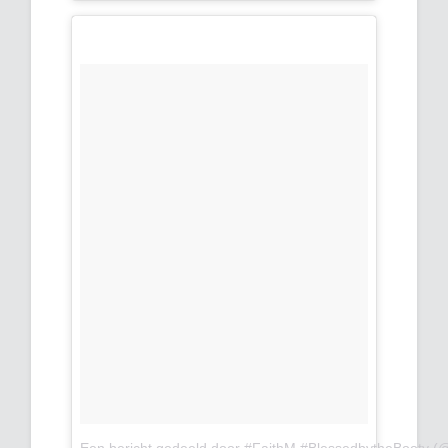
Een bericht gedeeld door #FaithM #BlessedbytheBooty (@