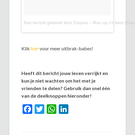
Een bericht gedeeld door Esquire – Man op z’n best (@es
Klik
hier
voor meer uitbrak-babes!
Heeft dit bericht jouw leven verrijkt en
kun je niet wachten om het met je
vrienden te delen? Gebruik dan snel één
van de deelknoppen hieronder!
Facebook
Twitter
WhatsApp
LinkedIn