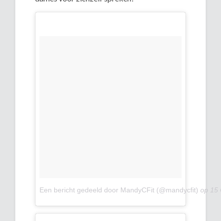
Een bericht gedeeld door MandyCFit (@mandycfit)
op
15 