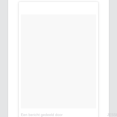
Een bericht gedeeld door ⠀⠀ ⠀⠀⠀⠀⠀ ⠀⠀⠀ ⠀⠀⠀⠀ ⠀JESSI