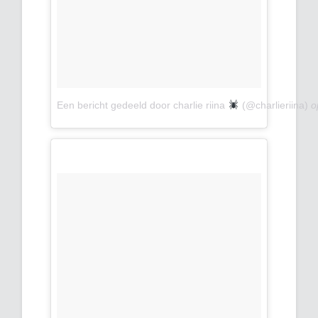
Een bericht gedeeld door charlie riina
(@charlieriina)
o