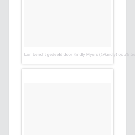
Een bericht gedeeld door Kindly Myers (@kindly)
op
28 S