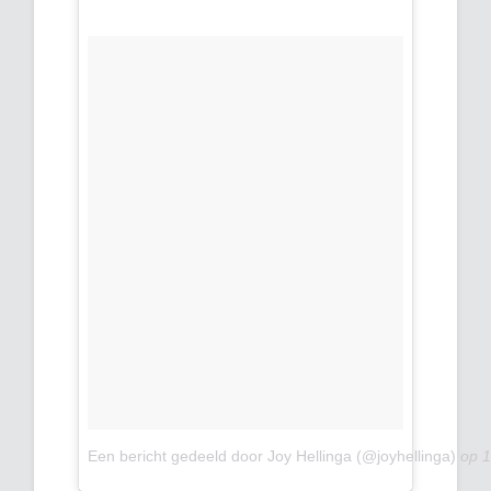
Een bericht gedeeld door Joy Hellinga (@joyhellinga)
op
1