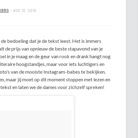
MIBRO
•
AUG 19, 2018
iet de bedoeling dat je de tekst leest. Het is immers
t de prijs van opnieuw de beste stapavond van je
voel in je maag en de geur van rook en drank hangt nog
 literaire hoogstandjes, maar voor iets luchtigers en
 foto’s van de mooiste Instagram-babes te bekijken.
en, maar jij moet op dit moment stoppen met lezen en
 tekst en laten we de dames voor zichzelf spreken!