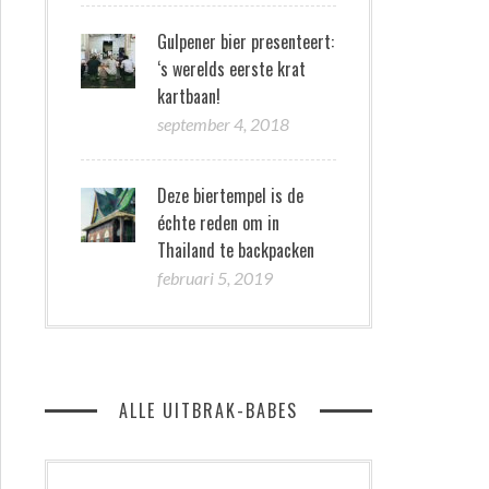
Gulpener bier presenteert:
‘s werelds eerste krat
kartbaan!
september 4, 2018
Deze biertempel is de
échte reden om in
Thailand te backpacken
februari 5, 2019
ALLE UITBRAK-BABES