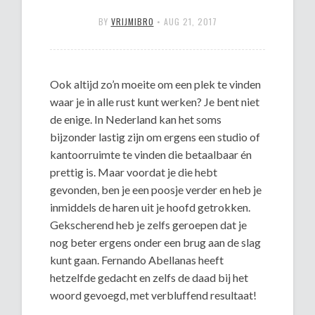
BY
VRIJMIBRO
•
AUG 21, 2017
Ook altijd zo’n moeite om een plek te vinden
waar je in alle rust kunt werken? Je bent niet
de enige. In Nederland kan het soms
bijzonder lastig zijn om ergens een studio of
kantoorruimte te vinden die betaalbaar én
prettig is. Maar voordat je die hebt
gevonden, ben je een poosje verder en heb je
inmiddels de haren uit je hoofd getrokken.
Gekscherend heb je zelfs geroepen dat je
nog beter ergens onder een brug aan de slag
kunt gaan. Fernando Abellanas heeft
hetzelfde gedacht en zelfs de daad bij het
woord gevoegd, met verbluffend resultaat!