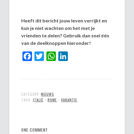
Heeft dit bericht jouw leven verrijkt en
kun je niet wachten om het met je
vrienden te delen? Gebruik dan snel één
van de deelknoppen hieronder!
Facebook
Twitter
WhatsApp
LinkedIn
CATEGORY:
NIEUWS
TAGS:
ITALIË
•
ROME
•
VAKANTIE
ONE COMMENT