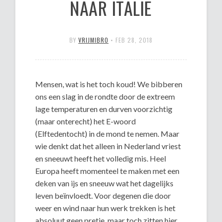
NAAR ITALIË
BY
VRIJMIBRO
•
FEB 28, 2018
Mensen, wat is het toch koud! We bibberen
ons een slag in de rondte door de extreem
lage temperaturen en durven voorzichtig
(maar onterecht) het E-woord
(Elftedentocht) in de mond te nemen. Maar
wie denkt dat het alleen in Nederland vriest
en sneeuwt heeft het volledig mis. Heel
Europa heeft momenteel te maken met een
deken van ijs en sneeuw wat het dagelijks
leven beïnvloedt. Voor degenen die door
weer en wind naar hun werk trekken is het
absoluut geen pretje, maar toch zitten hier