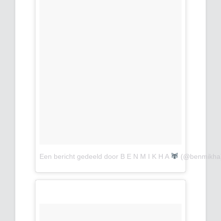
Een bericht gedeeld door B E N M I K H A
(@benmikha