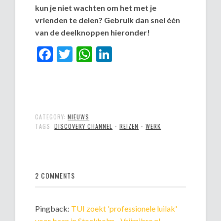
kun je niet wachten om het met je
vrienden te delen? Gebruik dan snel één
van de deelknoppen hieronder!
Facebook
Twitter
WhatsApp
LinkedIn
CATEGORY:
NIEUWS
TAGS:
DISCOVERY CHANNEL
•
REIZEN
•
WERK
2 COMMENTS
Pingback:
TUI zoekt 'professionele luilak'
voor baan in Stockholm - Vrijmibro.nl