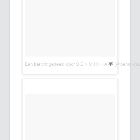
Een bericht gedeeld door B E N M I K H A
(@benmikha