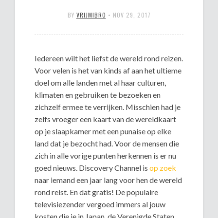
BY
VRIJMIBRO
•
NOV 29, 2017
Iedereen wilt het liefst de wereld rond reizen.
Voor velen is het van kinds af aan het ultieme
doel om alle landen met al haar culturen,
klimaten en gebruiken te bezoeken en
zichzelf ermee te verrijken. Misschien had je
zelfs vroeger een kaart van de wereldkaart
op je slaapkamer met een punaise op elke
land dat je bezocht had. Voor de mensen die
zich in alle vorige punten herkennen is er nu
goed nieuws. Discovery Channel is
op zoek
naar iemand een jaar lang voor hen de wereld
rond reist. En dat gratis! De populaire
televisiezender vergoed immers al jouw
kosten die je in Japan, de Verenigde Staten,