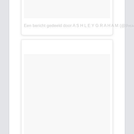
Een bericht gedeeld door A S H L E Y G R A H A M (@the