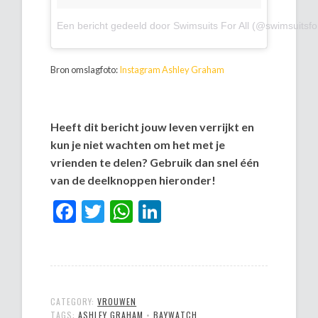
Een bericht gedeeld door Swimsuits For All (@swimsuitsfor
Bron omslagfoto:
Instagram Ashley Graham
Heeft dit bericht jouw leven verrijkt en
kun je niet wachten om het met je
vrienden te delen? Gebruik dan snel één
van de deelknoppen hieronder!
Facebook
Twitter
WhatsApp
LinkedIn
CATEGORY:
VROUWEN
TAGS:
ASHLEY GRAHAM
•
BAYWATCH