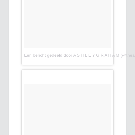
Een bericht gedeeld door A S H L E Y G R A H A M (@the