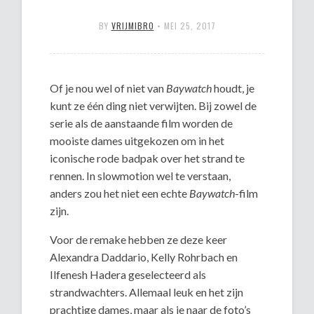
BY
VRIJMIBRO
•
MEI 25, 2017
Of je nou wel of niet van
Baywatch
houdt, je
kunt ze één ding niet verwijten. Bij zowel de
serie als de aanstaande film worden de
mooiste dames uitgekozen om in het
iconische rode badpak over het strand te
rennen. In slowmotion wel te verstaan,
anders zou het niet een echte
Baywatch
-film
zijn.
Voor de remake hebben ze deze keer
Alexandra Daddario, Kelly Rohrbach en
Ilfenesh Hadera geselecteerd als
strandwachters. Allemaal leuk en het zijn
prachtige dames, maar als je naar de foto’s