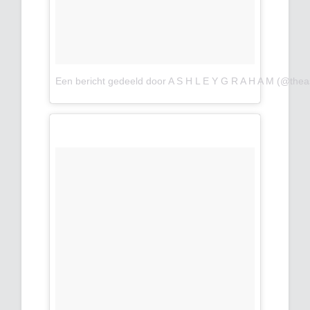
Een bericht gedeeld door A S H L E Y G R A H A M (@the